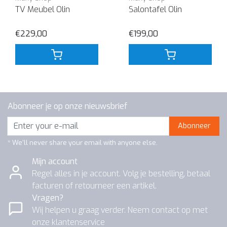
TV Meubel Olin
Salontafel Olin
€229,00
€199,00
Abonneer je op onze nieuwsbrief
Abonneer
* We'll never share your email with anyone else.
Mijn account
Regel alles in je account. Volg je bestelling, betaal
facturen of retourneer een artikel.
Vragen?
Wij helpen u graag verder. Neem contact op met
onze klantenservice