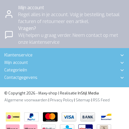
Mijn account
Regel alles in je account. Volg je bestelling, betaal
facturen of retourneer een artikel.
Vragen?
Wij helpen u graag verder. Neem contact op met
onze klantenservice
Klantenservice
Mijn account
Categorieën
Contactgegevens
© Copyright 2026 - Maxy-shop | Realisatie
InStijl Media
Algemene voorwaarden
|
Privacy Policy
|
Sitemap
|
RSS Feed