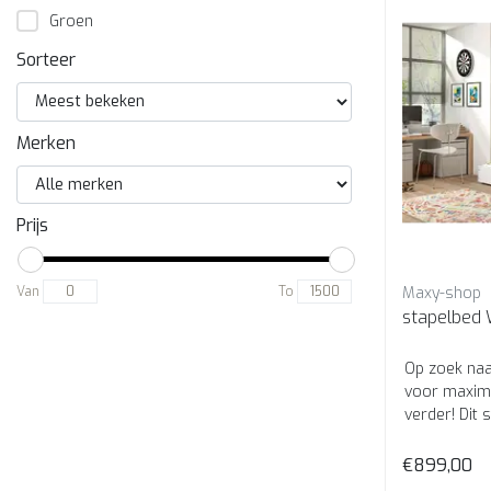
Groen
Sorteer
Merken
Prijs
Maxy-shop
Van
To
stapelbed 
Op zoek naa
voor maxima
verder! Dit 
nodig h...
€899,00