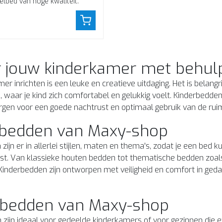
elbed van hoge kwaliteit.
r jouw kinderkamer met behul
er inrichten is een leuke en creatieve uitdaging. Het is belang
s, waar je kind zich comfortabel en gelukkig voelt. Kinderbedd
rgen voor een goede nachtrust en optimaal gebruik van de rui
rbedden van Maxy-shop
zijn er in allerlei stijlen, maten en thema's, zodat je een bed k
ast. Van klassieke houten bedden tot thematische bedden zoals
Kinderbedden zijn ontworpen met veiligheid en comfort in ged
lbedden van Maxy-shop
zijn ideaal voor gedeelde kinderkamers of voor gezinnen die 