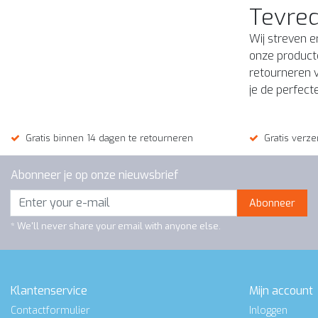
Tevred
Wij streven 
onze product
retourneren v
je de perfect
Gratis binnen 14 dagen te retourneren
Gratis verze
Abonneer je op onze nieuwsbrief
Abonneer
* We'll never share your email with anyone else.
Klantenservice
Mijn account
Contactformulier
Inloggen