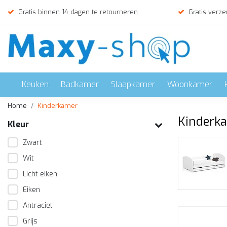
Gratis binnen 14 dagen te retourneren
Gratis verze
Keuken
Badkamer
Slaapkamer
Woonkamer
Home
Kinderkamer
Kinderk
Kleur
Zwart
Stapelbed
Wit
Bekijken
Licht eiken
Eiken
Antraciet
Grijs