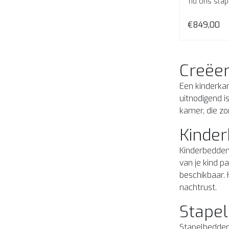
nu ons stap
€849,00
Creëe
Een kinderkam
uitnodigend i
kamer, die zo
Kinde
Kinderbedden 
van je kind p
beschikbaar. 
nachtrust.
Stape
Stapelbedden 