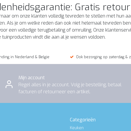
enheidsgarantie: Gratis retou
ernaar om onze klanten volledig tevreden te stellen met hun 
en. Als je om welke reden dan ook niet helemaal tevreden ben
oor een volledige terugbetaling of omruiling. Onze klantenservi
e tuinproducten vindt die aan al je wensen voldoen.
nding in Nederland & Belgie
Ook bezorging op zaterdag & 
Mijn account
Regel alles in je account. Volg je bestelling, betaal
facturen of retourneer een artikel.
Categorieën
Keuken