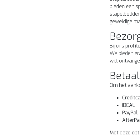
bieden een sp
stapelbedden,
geweldige ma
Bezorg
Bij ons profi
We bieden gra
wilt ontvang
Betaal
Om het aankoo
Creditc
iDEAL
PayPal
AfterPa
Met deze opti