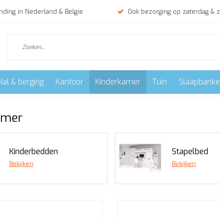
nding in Nederland & Belgie
Ook bezorging op zaterdag & 
Hal & berging
Kantoor
Kinderkamer
Tuin
Slaapbank
amer
Kinderbedden
Stapelbed
Bekijken
Bekijken