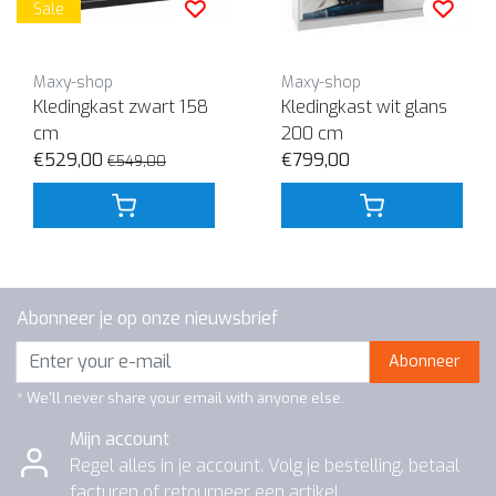
Sale
Maxy-shop
Maxy-shop
Kledingkast zwart 158
Kledingkast wit glans
cm
200 cm
€529,00
€799,00
€549,00
Abonneer je op onze nieuwsbrief
Abonneer
* We'll never share your email with anyone else.
Mijn account
Regel alles in je account. Volg je bestelling, betaal
facturen of retourneer een artikel.