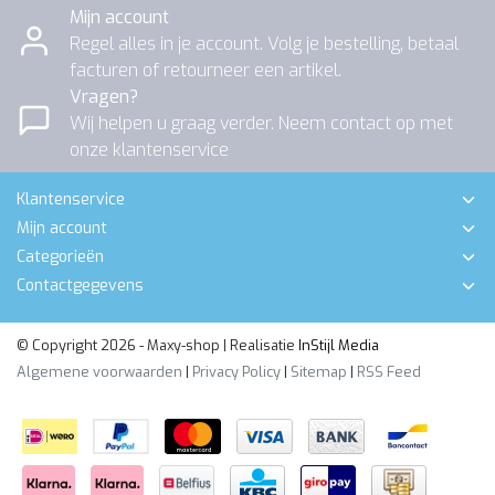
Mijn account
Regel alles in je account. Volg je bestelling, betaal
facturen of retourneer een artikel.
Vragen?
Wij helpen u graag verder. Neem contact op met
onze klantenservice
Klantenservice
Mijn account
Categorieën
Contactgegevens
© Copyright 2026 - Maxy-shop | Realisatie
InStijl Media
Algemene voorwaarden
|
Privacy Policy
|
Sitemap
|
RSS Feed