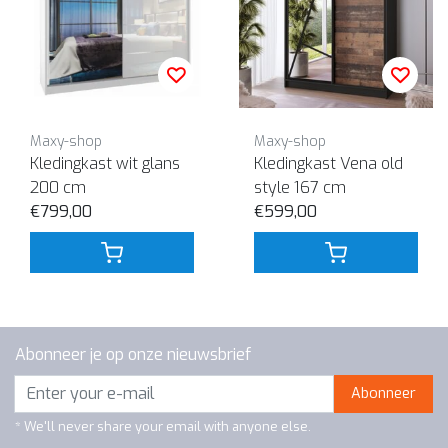
Maxy-shop
Maxy-shop
Kledingkast wit glans
Kledingkast Vena old
200 cm
style 167 cm
€799,00
€599,00
Abonneer je op onze nieuwsbrief
Abonneer
* We'll never share your email with anyone else.