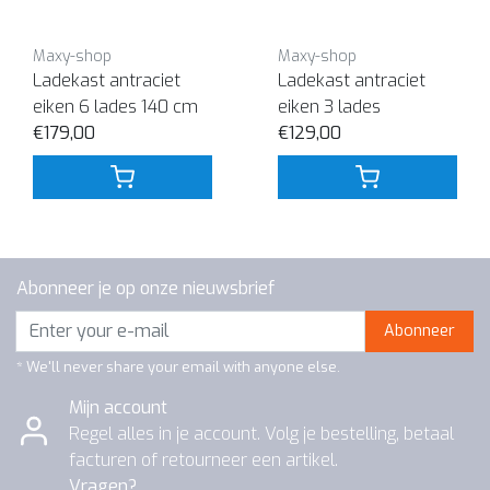
Maxy-shop
Maxy-shop
Ladekast antraciet
Ladekast antraciet
eiken 6 lades 140 cm
eiken 3 lades
€179,00
€129,00
Abonneer je op onze nieuwsbrief
Abonneer
* We'll never share your email with anyone else.
Mijn account
Regel alles in je account. Volg je bestelling, betaal
facturen of retourneer een artikel.
Vragen?