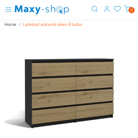
0
Home
Ladekast antraciet eiken 8 lades
Vorige
Volge