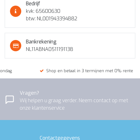
Bedrijf
kvk: 65600630
btw: NL001943394B82
Bankrekening
NL11ABNA0511191138
zondag
Shop en betaal in 3 termijnen met 0% rente
Vragen?
Wij helpen u graag verder. Neem contact op met
onze klantenservice
Contactgegevens