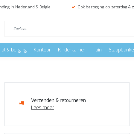
nding in Nederland & Belgie
Ook bezorging op zaterdag & 
Hal & berging
Kantoor
Kinderkamer
Tuin
Slaapbank
Verzenden & retourneren
Lees meer