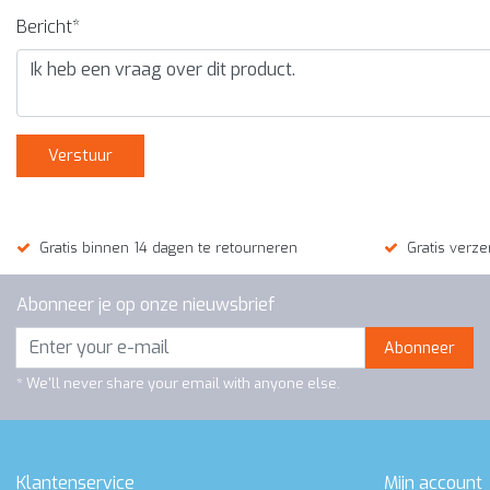
Bericht*
Verstuur
Gratis binnen 14 dagen te retourneren
Gratis verze
Abonneer je op onze nieuwsbrief
Abonneer
* We'll never share your email with anyone else.
Klantenservice
Mijn account