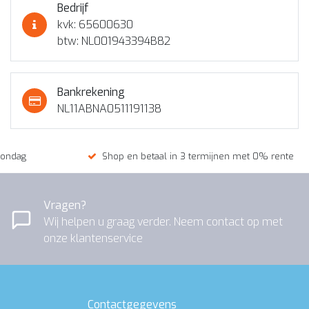
Bedrijf
kvk: 65600630
btw: NL001943394B82
Bankrekening
NL11ABNA0511191138
zondag
Shop en betaal in 3 termijnen met 0% rente
Vragen?
Wij helpen u graag verder. Neem contact op met
onze klantenservice
Contactgegevens