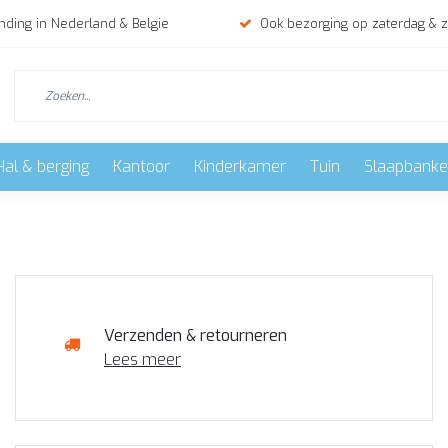
nding in Nederland & Belgie
Ook bezorging op zaterdag & 
Hal & berging
Kantoor
Kinderkamer
Tuin
Slaapbank
Verzenden & retourneren
Lees meer