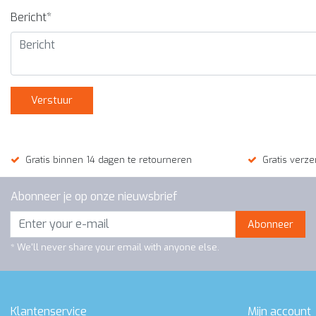
Bericht*
Verstuur
Gratis binnen 14 dagen te retourneren
Gratis verze
Abonneer je op onze nieuwsbrief
Abonneer
* We'll never share your email with anyone else.
Klantenservice
Mijn account