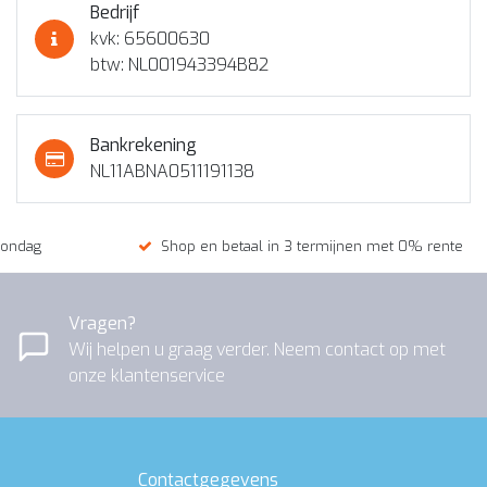
Bedrijf
kvk: 65600630
btw: NL001943394B82
Bankrekening
NL11ABNA0511191138
zondag
Shop en betaal in 3 termijnen met 0% rente
Vragen?
Wij helpen u graag verder. Neem contact op met
onze klantenservice
Contactgegevens