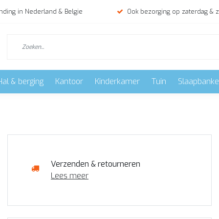
nding in Nederland & Belgie
Ook bezorging op zaterdag & 
Hal & berging
Kantoor
Kinderkamer
Tuin
Slaapbank
Verzenden & retourneren
Lees meer