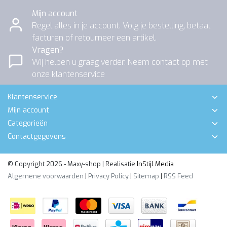
Mijn account
Regel alles in je account. Volg je bestelling, betaal
facturen of retourneer een artikel.
Vragen?
Wij helpen u graag verder. Neem contact op met
onze klantenservice
Klantenservice
Mijn account
Categorieën
Contactgegevens
© Copyright 2026 - Maxy-shop | Realisatie
InStijl Media
Algemene voorwaarden
|
Privacy Policy
|
Sitemap
|
RSS Feed