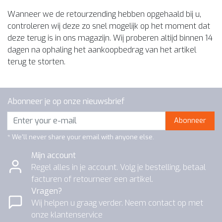
Wanneer we de retourzending hebben opgehaald bij u,
controleren wij deze zo snel mogelijk op het moment dat
deze terug is in ons magazijn. Wij proberen altijd binnen 14
dagen na ophaling het aankoopbedrag van het artikel
terug te storten.
Abonneer je op onze nieuwsbrief
Abonneer
* We'll never share your email with anyone else.
Mijn account
Regel alles in je account. Volg je bestelling, betaal
facturen of retourneer een artikel.
Vragen?
Wij helpen u graag verder. Neem contact op met
onze klantenservice