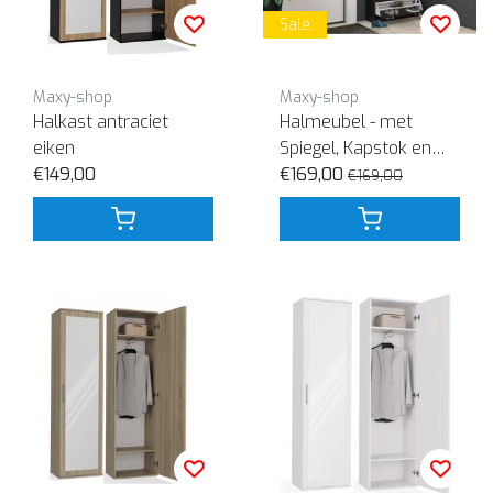
Sale
Maxy-shop
Maxy-shop
Halkast antraciet
Halmeubel - met
eiken
Spiegel, Kapstok en
€149,00
Schoenenkast
€169,00
€169,00