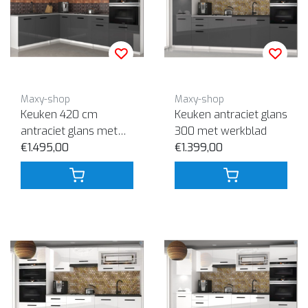
Maxy-shop
Maxy-shop
Keuken 420 cm
Keuken antraciet glans
antraciet glans met
300 met werkblad
werkblad
€1.495,00
€1.399,00