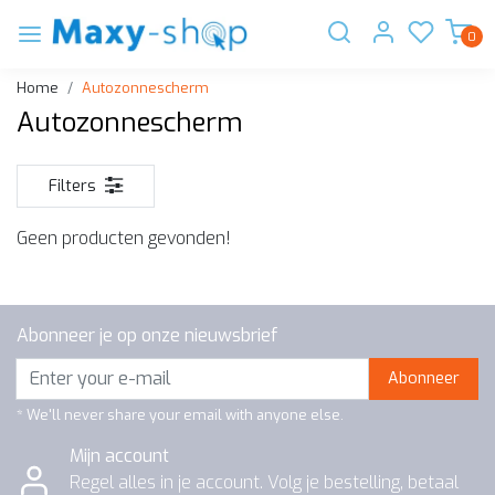
0
Home
Autozonnescherm
Autozonnescherm
Filters
Geen producten gevonden!
Abonneer je op onze nieuwsbrief
Abonneer
* We'll never share your email with anyone else.
Mijn account
Regel alles in je account. Volg je bestelling, betaal