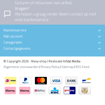
facturen of retourneer een artikel.
Vragen?
Wij helpen u graag verder. Neem contact op met
onze klantenservice
Klantenservice
Mijn account
Categorieën
Contactgegevens
© Copyright 2026 - Maxy-shop | Realisatie
InStijl Media
Algemene voorwaarden
|
Privacy Policy
|
Sitemap
|
RSS Feed