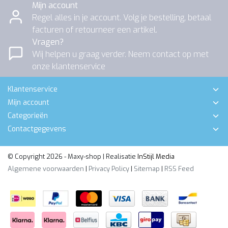
Mijn account
Regel alles in je account. Volg je bestelling, betaal
facturen of retourneer een artikel.
Vragen?
Wij helpen u graag verder. Neem contact op met
onze klantenservice
Klantenservice
Mijn account
Categorieën
Contactgegevens
© Copyright 2026 - Maxy-shop | Realisatie
InStijl Media
Algemene voorwaarden
|
Privacy Policy
|
Sitemap
|
RSS Feed