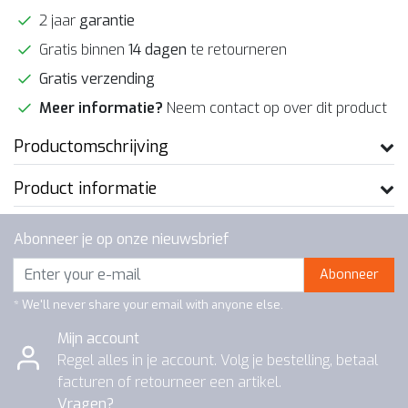
2 jaar
garantie
Gratis binnen
14 dagen
te retourneren
Gratis verzending
Meer informatie?
Neem contact op over dit product
Productomschrijving
Product informatie
Abonneer je op onze nieuwsbrief
Abonneer
* We'll never share your email with anyone else.
Mijn account
Regel alles in je account. Volg je bestelling, betaal
facturen of retourneer een artikel.
Vragen?