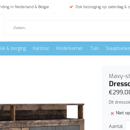
nding in Nederland & Belgie
Ook bezorging op zaterdag & 
Hal & berging
Kantoor
Kinderkamer
Tuin
Slaapbank
Maxy-s
Dresso
€299,0
Dit dresso
Niet o
Aantal