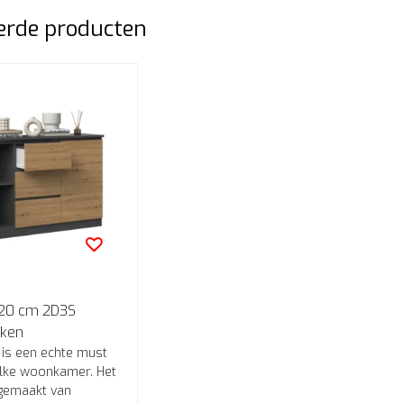
erde producten
 120 cm 2D3S
iken
r is een echte must
lke woonkamer. Het
 gemaakt van