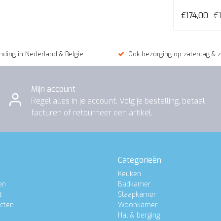
gelamineer
€174,00
€
nding in Nederland & Belgie
Ook bezorging op zaterdag & 
Mijn account
Regel alles in je account. Volg je bestelling, betaal
facturen of retourneer een artikel.
Categorieën
Keuken
en
Badkamer
t
Slaapkamer
ucten
Woonkamer
Hal & berging