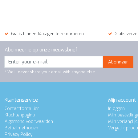
Gratis binnen 14 dagen te retourneren
Gratis verze
Abonneer je op onze nieuwsbrief
Abonneer
* We'll never share your email with anyone else.
Klantenservice
Mijn account
Contactformulier
Inloggen
Klachtenpagina
Mijn bestelling
Algemene voorwaarden
Mijn verlanglijs
Betaalmethoden
Vergelijk prod
Privacy Policy