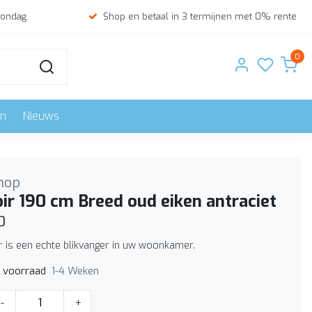
zondag
Shop en betaal in 3 termijnen met 0% rente
0
en
Nieuws
hop
ir 190 cm Breed oud eiken antraciet
0
ir is een echte blikvanger in uw woonkamer.
1-4 Weken
p voorraad
-
+