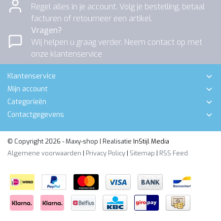
Regel alles in je account. Volg je bestelling, betaal
facturen of retourneer een artikel.
Vragen?
Wij helpen u graag verder. Neem contact op met
onze klantenservice
Klantenservice
Mijn account
Categorieën
Contactgegevens
© Copyright 2026 - Maxy-shop | Realisatie
InStijl Media
Algemene voorwaarden
|
Privacy Policy
|
Sitemap
|
RSS Feed