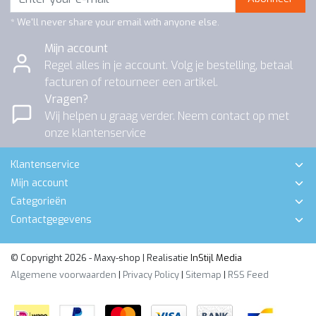
* We'll never share your email with anyone else.
Mijn account
Regel alles in je account. Volg je bestelling, betaal
facturen of retourneer een artikel.
Vragen?
Wij helpen u graag verder. Neem contact op met
onze klantenservice
Klantenservice
Mijn account
Categorieën
Contactgegevens
© Copyright 2026 - Maxy-shop | Realisatie
InStijl Media
Algemene voorwaarden
|
Privacy Policy
|
Sitemap
|
RSS Feed