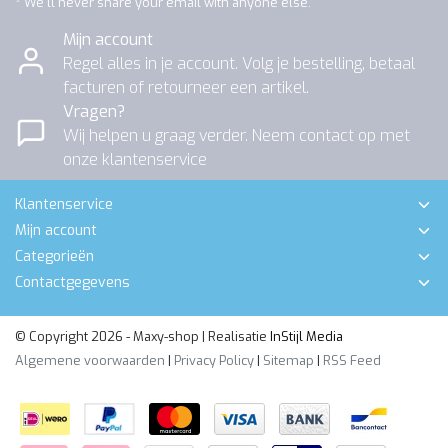
* We'll never share your email with anyone else.
Mijn account
Regel alles in je account. Volg je bestelling, betaal
facturen of retourneer een artikel.
Vragen?
Wij helpen u graag verder. Neem contact op met
onze klantenservice
Klantenservice
Mijn account
Categorieën
Contactgegevens
© Copyright 2026 - Maxy-shop | Realisatie
InStijl Media
Algemene voorwaarden
|
Privacy Policy
|
Sitemap
|
RSS Feed