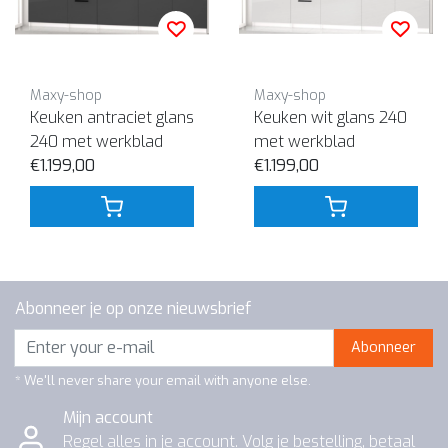
Maxy-shop
Maxy-shop
Keuken antraciet glans
Keuken wit glans 240
240 met werkblad
met werkblad
€1.199,00
€1.199,00
Abonneer je op onze nieuwsbrief
Abonneer
* We'll never share your email with anyone else.
Mijn account
Regel alles in je account. Volg je bestelling, betaal