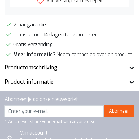
Aan verlanglijst toevoegen
2 jaar
garantie
Gratis binnen
14 dagen
te retourneren
Gratis verzending
Meer informatie?
Neem contact op over dit product
Productomschrijving
Product informatie
Abonneer je op onze nieuwsbrief
Abonneer
* We'll never share your email with anyone else.
Mijn account