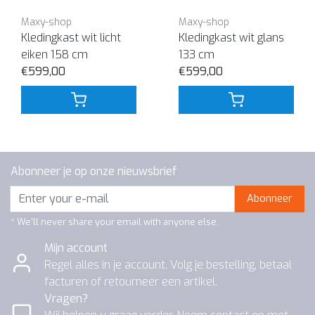
Maxy-shop
Maxy-shop
Kledingkast wit licht
Kledingkast wit glans
eiken 158 cm
133 cm
€599,00
€599,00
Abonneer je op onze nieuwsbrief
Abonneer
* We'll never share your email with anyone else.
Mijn account
Regel alles in je account. Volg je bestelling, betaal
facturen of retourneer een artikel.
Vragen?