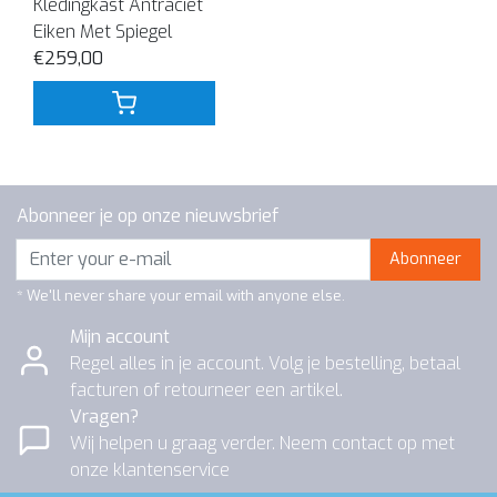
Kledingkast Antraciet
Eiken Met Spiegel
€259,00
Abonneer je op onze nieuwsbrief
Abonneer
* We'll never share your email with anyone else.
Mijn account
Regel alles in je account. Volg je bestelling, betaal
facturen of retourneer een artikel.
Vragen?
Wij helpen u graag verder. Neem contact op met
onze klantenservice