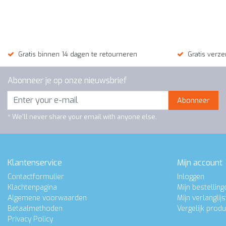
cm.
€650,00
Gratis binnen 14 dagen te retourneren
Gratis verze
Abonneer je op onze nieuwsbrief
Abonneer
* We'll never share your email with anyone else.
Klantenservice
Mijn account
Contactformulier
Inloggen
Klachtenpagina
Mijn bestelling
Algemene voorwaarden
Mijn verlanglijs
Betaalmethoden
Vergelijk prod
Privacy Policy