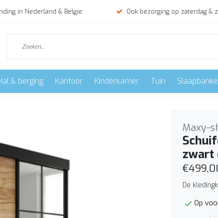
nding in Nederland & Belgie
Ook bezorging op zaterdag & 
Hal & berging
Kantoor
Kinderkamer
Tuin
Slaapbank
Maxy-s
Schuif
zwart 
€499,0
De kledingk
Op voo