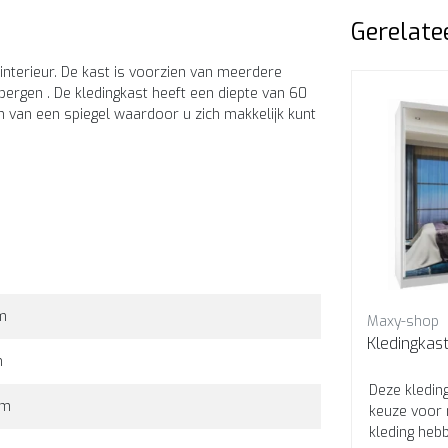
Gerelate
 interieur. De kast is voorzien van meerdere
ergen . De kledingkast heeft een diepte van 60
 van een spiegel waardoor u zich makkelijk kunt
m
Maxy-shop
Maxy-shop
00
Kledingkast wit 200 cm
m
voor
Als je op zoek bent naar een
Deze kleding
cm
r
kledingkast die stijlvol is en je
keuze voor 
 60
tegelijkertijd veel ruimte biedt,
kleding heb