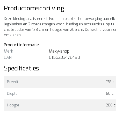
Productomschrijving
Deze kledingkast is een stijlvolle en praktische toevoeging aan elk
legplanken en 2 roedestangen voor kleding en accessoires op te b
cm, breedte van 138 cm en hoogte van 205 cm. De kast is voorzien
omkleden.
Product informatie
Merk
Maxy-shop
EAN
6156233478490
Specificaties
Breedte
138 c
Maxy-shop
Kledingkast zwart eiken 2
Diepte
60 c
cm
Deze kledingkast is perfect 
Hoogte
206 
mensen die op zoek zijn naa
een kast met een diepte van