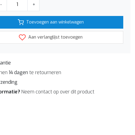
-
+
Toevoegen aan winkelwagen
Aan verlanglijst toevoegen
antie
nnen
14 dagen
te retourneren
rzending
formatie?
Neem contact op over dit product