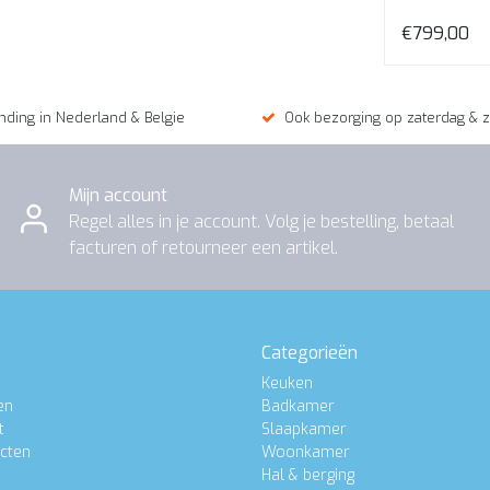
€649,00
€799,00
nding in Nederland & Belgie
Ook bezorging op zaterdag & 
Mijn account
Regel alles in je account. Volg je bestelling, betaal
facturen of retourneer een artikel.
Categorieën
Keuken
en
Badkamer
t
Slaapkamer
ucten
Woonkamer
Hal & berging