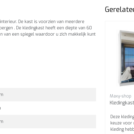
Gerelate
 interieur. De kast is voorzien van meerdere
ergen . De kledingkast heeft een diepte van 60
n van een spiegel waardoor u zich makkelijk kunt
cm
Maxy-shop
Maxy-shop
00
Kledingkast wit 200 cm
m
voor
Als je op zoek bent naar een
Deze kleding
cm
r
kledingkast die stijlvol is en je
keuze voor 
 60
tegelijkertijd veel ruimte biedt,
kleding heb