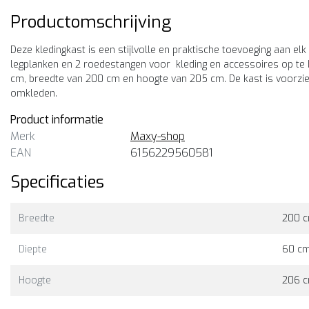
Productomschrijving
Deze kledingkast is een stijlvolle en praktische toevoeging aan elk
legplanken en 2 roedestangen voor kleding en accessoires op te b
cm, breedte van 200 cm en hoogte van 205 cm. De kast is voorzie
omkleden.
Product informatie
Merk
Maxy-shop
EAN
6156229560581
Specificaties
Breedte
200 
Maxy-shop
Kledingkast zwart eiken 2
Diepte
60 c
cm
Deze kledingkast is perfect 
Hoogte
206 
mensen die op zoek zijn naa
een kast met een diepte van