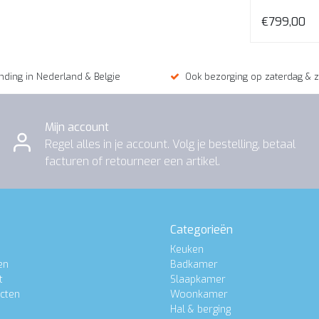
€649,00
€799,00
nding in Nederland & Belgie
Ook bezorging op zaterdag & 
Mijn account
Regel alles in je account. Volg je bestelling, betaal
facturen of retourneer een artikel.
Categorieën
Keuken
en
Badkamer
t
Slaapkamer
ucten
Woonkamer
Hal & berging