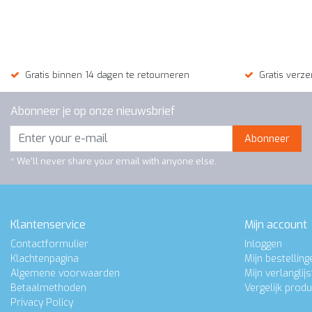
cm.
€650,00
Gratis binnen 14 dagen te retourneren
Gratis verze
Abonneer je op onze nieuwsbrief
Abonneer
* We'll never share your email with anyone else.
Klantenservice
Mijn account
Contactformulier
Inloggen
Klachtenpagina
Mijn bestelling
Algemene voorwaarden
Mijn verlanglijs
Betaalmethoden
Vergelijk prod
Privacy Policy