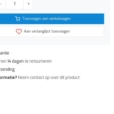
-
+
Toevoegen aan winkelwagen
Aan verlanglijst toevoegen
antie
nnen
14 dagen
te retourneren
rzending
formatie?
Neem contact op over dit product