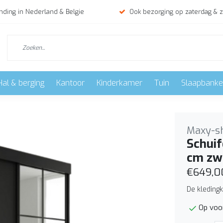
nding in Nederland & Belgie
Ook bezorging op zaterdag & 
Hal & berging
Kantoor
Kinderkamer
Tuin
Slaapbank
Maxy-s
Schuif
cm zw
€649,0
De kledingk
Op voo