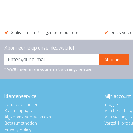
Gratis binnen 14 dagen te retourneren
Gratis verze
Abonneer je op onze nieuwsbrief
Abonneer
* We'll never share your email with anyone else.
Klantenservice
Mijn account
Contactformulier
Inloggen
Klachtenpagina
Mijn bestelling
Algemene voorwaarden
Mijn verlanglijs
Betaalmethoden
Vergelijk prod
Privacy Policy