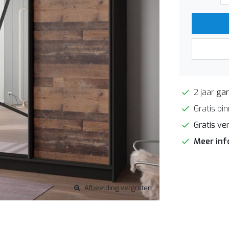
2 jaar
gar
Gratis bi
Gratis ve
Meer in
Afbeelding vergroten