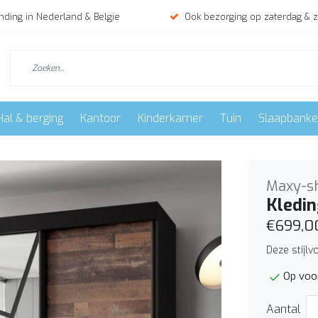
nding in Nederland & Belgie
Ook bezorging op zaterdag & 
Hal & berging
Kantoor
Kinderkamer
Tuin
Slaapbank
Maxy-s
Kledin
€699,0
Deze stijlv
Op voo
Aantal