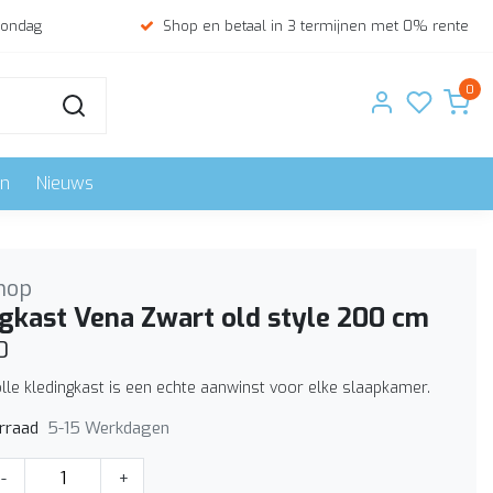
zondag
Shop en betaal in 3 termijnen met 0% rente
0
en
Nieuws
hop
gkast Vena Zwart old style 200 cm
0
olle kledingkast is een echte aanwinst voor elke slaapkamer.
5-15 Werkdagen
rraad
-
+