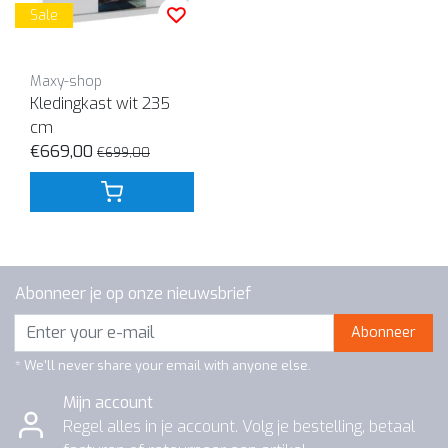
Sale
Maxy-shop
Kledingkast wit 235
cm
€669,00
€699,00
Abonneer je op onze nieuwsbrief
Abonneer
* We'll never share your email with anyone else.
Mijn account
Regel alles in je account. Volg je bestelling, betaal