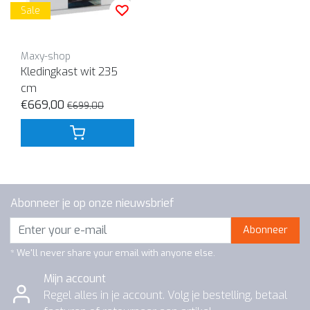
Sale
Maxy-shop
Kledingkast wit 235
cm
€669,00
€699,00
Abonneer je op onze nieuwsbrief
Abonneer
* We'll never share your email with anyone else.
Mijn account
Regel alles in je account. Volg je bestelling, betaal