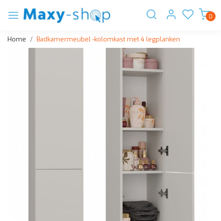
0
Home
Badkamermeubel -kolomkast met 4 legplanken
Vorige
Volge