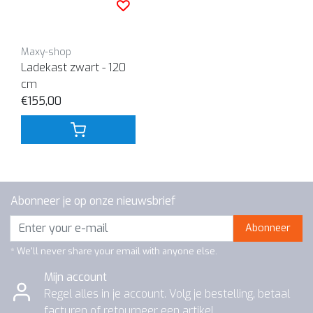
Maxy-shop
Ladekast zwart - 120
cm
€155,00
Abonneer je op onze nieuwsbrief
Abonneer
* We'll never share your email with anyone else.
Mijn account
Regel alles in je account. Volg je bestelling, betaal
facturen of retourneer een artikel.