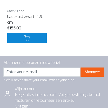
Maxy-shop
Ladekast zwart - 120
cm
€155,00
Abonneer je op onze nieuwsbrief
Abonneer
* We'll never share your email with anyone else.
Mijn account
Regel alles in je account. Volg je bestelling, betaal
facturen of retourneer een artikel.
Vragen?