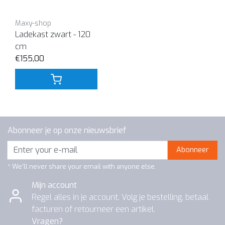
Maxy-shop
Ladekast zwart - 120
cm
€155,00
Abonneer je op onze nieuwsbrief
Abonneer
* We'll never share your email with anyone else.
Mijn account
Regel alles in je account. Volg je bestelling, betaal
facturen of retourneer een artikel.
Vragen?