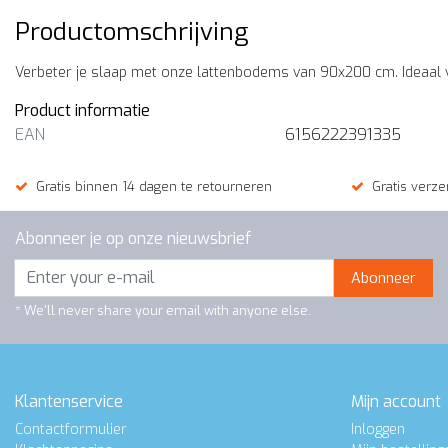
Productomschrijving
Verbeter je slaap met onze lattenbodems van 90x200 cm. Ideaal v
Product informatie
EAN
6156222391335
Gratis binnen 14 dagen te retourneren
Gratis verze
Abonneer je op onze nieuwsbrief
Abonneer
* We'll never share your email with anyone else.
Klantenservice
Mijn account
Contactformulier
Inloggen