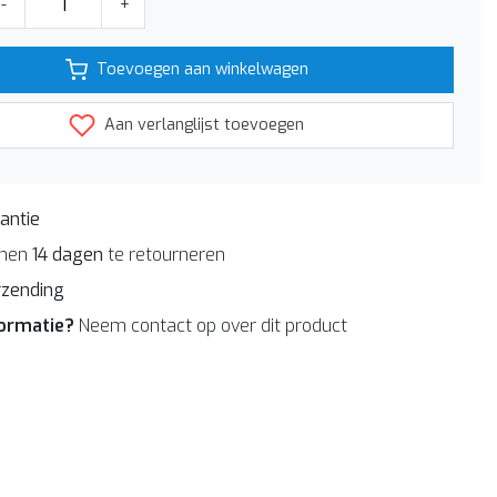
-
+
Toevoegen aan winkelwagen
Aan verlanglijst toevoegen
antie
nnen
14 dagen
te retourneren
rzending
formatie?
Neem contact op over dit product