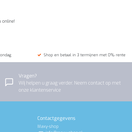
 online!
zondag
Shop en betaal in 3 termijnen met 0% rente
Vragen?
Wij helpen u graag verder. Neem contact op met
onze klantenservice
Contactgegevens
Maxy-shop