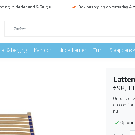
nding in Nederland & Belgie
Ook bezorging op zaterdag & 
Hal & berging
Kantoor
Kinderkamer
Tuin
Slaapbank
Latte
€98,00
Ontdek onz
en comfort
nu.
Op voo