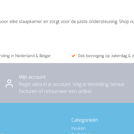
oor elke slaapkamer en zorgt voor de juiste ondersteuning. Shop nu
nding in Nederland & Belgie
Ook bezorging op zaterdag & 
Mijn account
Regel alles in je account. Volg je bestelling, betaal
facturen of retourneer een artikel.
Categorieën
Keuken