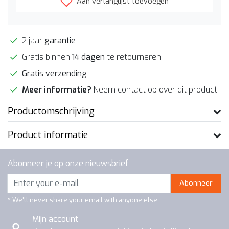
Aan verlanglijst toevoegen
2 jaar
garantie
Gratis binnen
14 dagen
te retourneren
Gratis verzending
Meer informatie?
Neem contact op over dit product
Productomschrijving
Product informatie
Abonneer je op onze nieuwsbrief
Abonneer
* We'll never share your email with anyone else.
Mijn account