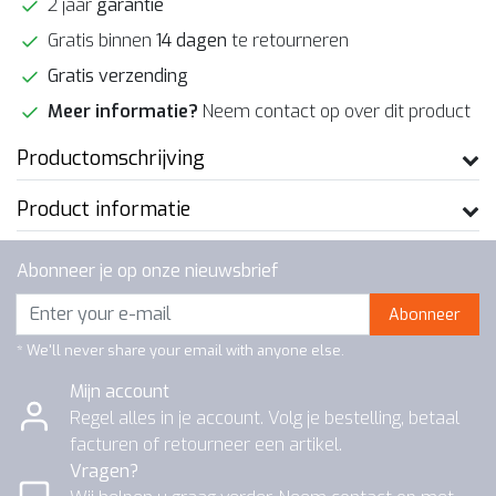
2 jaar
garantie
Gratis binnen
14 dagen
te retourneren
Gratis verzending
Meer informatie?
Neem contact op over dit product
Productomschrijving
Product informatie
Abonneer je op onze nieuwsbrief
Abonneer
* We'll never share your email with anyone else.
Mijn account
Regel alles in je account. Volg je bestelling, betaal
facturen of retourneer een artikel.
Vragen?