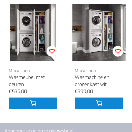
Maxy-shop
Maxy-shop
Wasmeubel met
Wasmachine en
deuren
droger kast wit
€535,00
€399,00
Abonneer je op onze nieuwsbrief