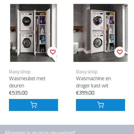
Maxy-shop
Maxy-shop
Wasmeubel met
Wasmachine en
deuren
droger kast wit
€535,00
€399,00
Abonneer je op onze nieuwsbrief