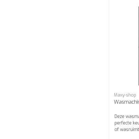
Maxy-shop
Wasmachine
Deze wasmac
perfecte ke
of wasruim