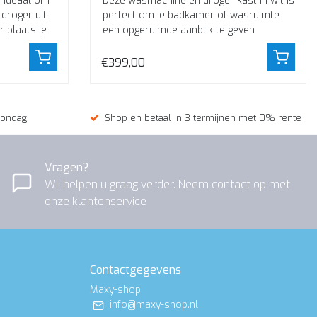
 ideaal om
Deze wasmachine en droger kast in wit is
droger uit
perfect om je badkamer of wasruimte
r plaats je
een opgeruimde aanblik te geven
€399,00
zondag
Shop en betaal in 3 termijnen met 0% rente
Vragen?
Wij helpen u graag verder. Neem contact op met
onze klantenservice
Contactgegevens
Maxy-shop
info@maxy-shop.nl