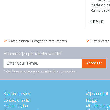
Een wasmac
ideale oplos
Ruime badk
schoonmaak
€109,00
Gratis binnen 14 dagen te retourneren
Gratis verze
Abonneer je op onze nieuwsbrief
Abonneer
* We'll never share your email with anyone else.
Klantenservice
Mijn account
Contactformulier
Inloggen
Klachtenpagina
Mijn bestelling