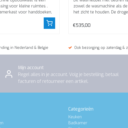
hine opbouwkast is een
Dit wasmeubel met deuren is
sing voor kleine ruimtes .
zowel de wasmachine als de 
amerkast voor handdoeken,
het zicht te houden. De droge
mi...
in...
€535,00
nding in Nederland & Belgie
Ook bezorging op zaterdag & 
Mijn account
Regel alles in je account. Volg je bestelling, betaal
facturen of retourneer een artikel.
Categorieën
Keuken
en
Badkamer