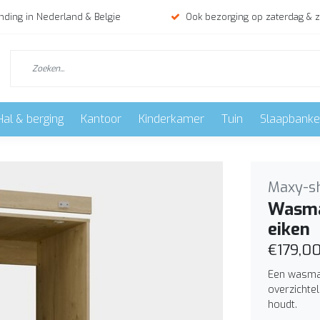
nding in Nederland & Belgie
Ook bezorging op zaterdag & 
Hal & berging
Kantoor
Kinderkamer
Tuin
Slaapbank
Maxy-s
Wasma
eiken
€179,0
Een wasma
overzichtel
houdt.