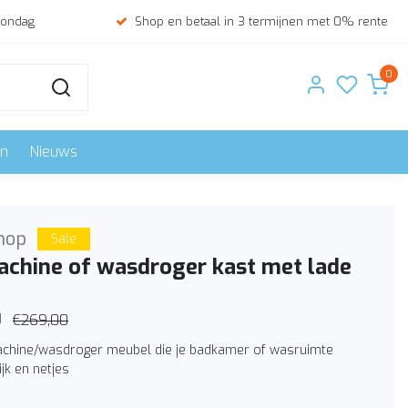
zondag
Shop en betaal in 3 termijnen met 0% rente
0
en
Nieuws
hop
Sale
chine of wasdroger kast met lade
0
€269,00
chine/wasdroger meubel die je badkamer of wasruimte
ijk en netjes