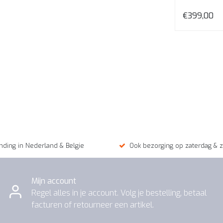
opgeruimde 
€399,00
nding in Nederland & Belgie
Ook bezorging op zaterdag & 
Mijn account
Regel alles in je account. Volg je bestelling, betaal
facturen of retourneer een artikel.