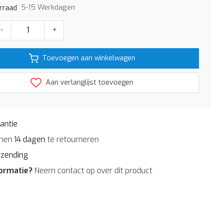
5-15 Werkdagen
rraad
-
+
Toevoegen aan winkelwagen
Aan verlanglijst toevoegen
antie
nnen
14 dagen
te retourneren
rzending
formatie?
Neem contact op over dit product