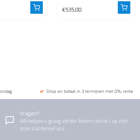
aanblik te geven
houden. De droger plaats je in...
€535,00
zondag
Shop en betaal in 3 termijnen met 0% rente
Vragen?
Wij helpen u graag verder. Neem contact op met
onze klantenservice