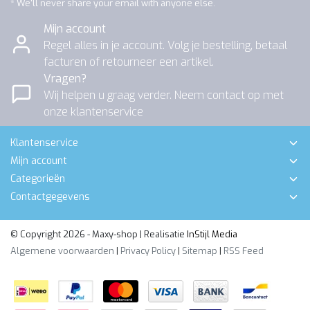
* We'll never share your email with anyone else.
Mijn account
Regel alles in je account. Volg je bestelling, betaal
facturen of retourneer een artikel.
Vragen?
Wij helpen u graag verder. Neem contact op met
onze klantenservice
Klantenservice
Mijn account
Categorieën
Contactgegevens
© Copyright 2026 - Maxy-shop | Realisatie
InStijl Media
Algemene voorwaarden
|
Privacy Policy
|
Sitemap
|
RSS Feed