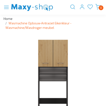
0
Home
Wasmachine Opbouw-Antraciet Eikenkleur -
Wasmachine/Wasdroger meubel
Vorige
Volge