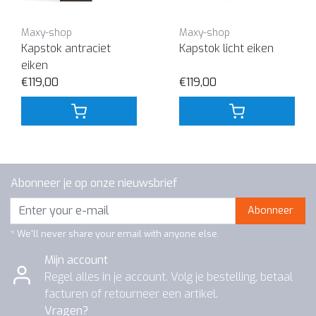
Maxy-shop
Maxy-shop
Kapstok antraciet
Kapstok licht eiken
eiken
€119,00
€119,00
Abonneer je op onze nieuwsbrief
Abonneer
* We'll never share your email with anyone else.
Mijn account
Regel alles in je account. Volg je bestelling, betaal
facturen of retourneer een artikel.
Vragen?