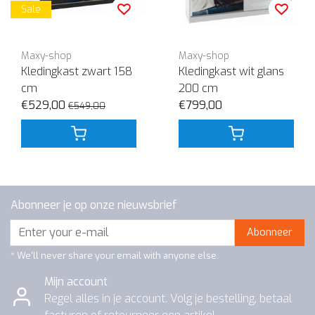
Sale
Maxy-shop
Maxy-shop
Kledingkast zwart 158
Kledingkast wit glans
cm
200 cm
€529,00
€799,00
€549,00
Abonneer je op onze nieuwsbrief
Abonneer
* We'll never share your email with anyone else.
Mijn account
Regel alles in je account. Volg je bestelling, betaal