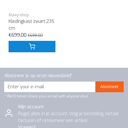
Maxy-shop
Kledingkast zwart 235
cm
€699,00
€699,00
Abonneer je op onze nieuwsbrief
Abonneer
* We'll never share your email with anyone else.
Mijn account
Regel alles in je account. Volg je bestelling, betaal
facturen of retourneer een artikel.
Vragen?