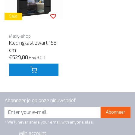
Sale
Maxy-shop
Kledingkast zwart 158
cm
€529,00
€549,00
Abonneer je op onze nieuwsbrief
Abonneer
* We'll never share your email with anyone else.
Mijn account