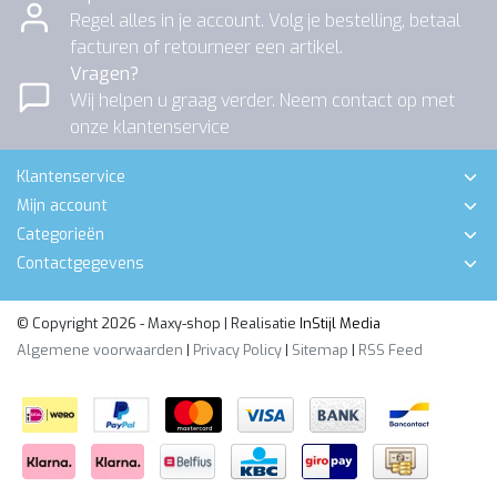
Regel alles in je account. Volg je bestelling, betaal
facturen of retourneer een artikel.
Vragen?
Wij helpen u graag verder. Neem contact op met
onze klantenservice
Klantenservice
Mijn account
Categorieën
Contactgegevens
© Copyright 2026 - Maxy-shop | Realisatie
InStijl Media
Algemene voorwaarden
|
Privacy Policy
|
Sitemap
|
RSS Feed