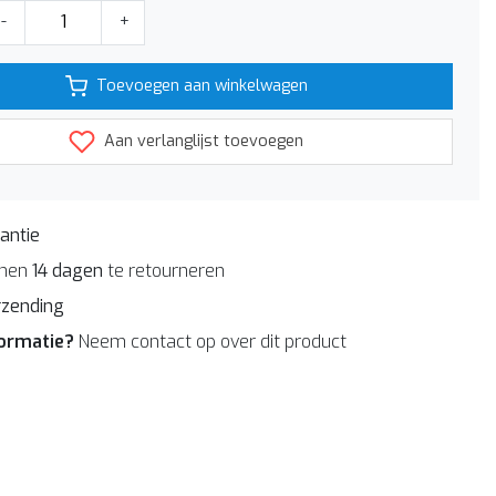
-
+
Toevoegen aan winkelwagen
Aan verlanglijst toevoegen
antie
nnen
14 dagen
te retourneren
rzending
formatie?
Neem contact op over dit product