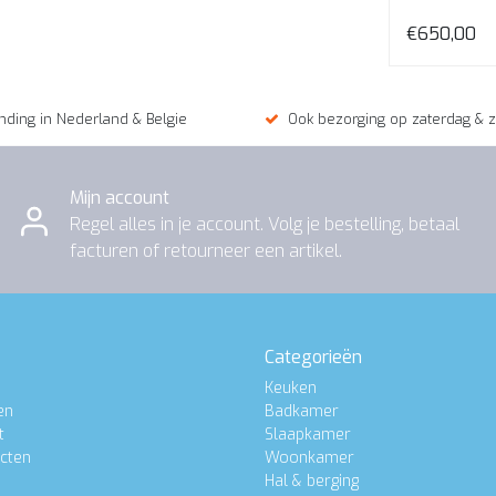
cm.
€699,00
€699,00
€650,00
nding in Nederland & Belgie
Ook bezorging op zaterdag & 
Mijn account
Regel alles in je account. Volg je bestelling, betaal
facturen of retourneer een artikel.
Categorieën
Keuken
en
Badkamer
t
Slaapkamer
ucten
Woonkamer
Hal & berging