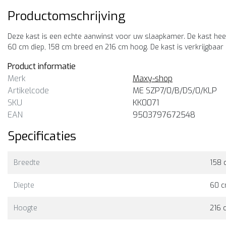
Productomschrijving
Deze kast is een echte aanwinst voor uw slaapkamer. De kast heef
60 cm diep, 158 cm breed en 216 cm hoog. De kast is verkrijgbaar 
Product informatie
Merk
Maxy-shop
Artikelcode
ME SZP7/0/B/DS/0/KLP
SKU
KK0071
EAN
9503797672548
Specificaties
ale
Sale
xy-shop
Maxy-shop
Breedte
158 
edingkast zwart 200 cm
Kledingkast wit 235 cm
Diepte
60 
kledingkast is een stijlvolle
De kledingkast heeft 2
 praktische toevoeging aan elk
schuifdeuren en is voorzien 
Hoogte
216 
erieur.
een spiegel.