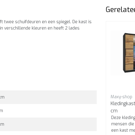
Gerelate
t twee schuifdeuren en een spiegel. De kast is
in verschillende kleuren en heeft 2 lades
Sale
Maxy-shop
Maxy-shop
cm
Kledingkast zwart 235 cm
Kledingkas
cm
cm
Deze kledingkast is zwart van
Deze kleding
van
kleur en heeft een breedte van
mensen die 
cm
235 cm.
een kast me