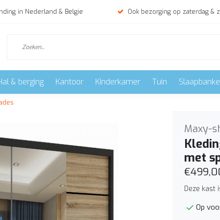
nding in Nederland & Belgie
Ook bezorging op zaterdag & 
Hal & berging
Kantoor
Kinderkamer
Tuin
Slaapbank
lades
Maxy-s
Kledin
met sp
€499,0
Deze kast 
Op voo