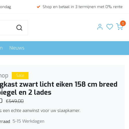
zondag
Shop en betaal in 3 termijnen met 0% rente
0
en
Nieuws
hop
Sale
gkast zwart licht eiken 158 cm breed
iegel en 2 lades
0
€549,00
is een echte aanwinst voor uw slaapkamer.
5-15 Werkdagen
rraad