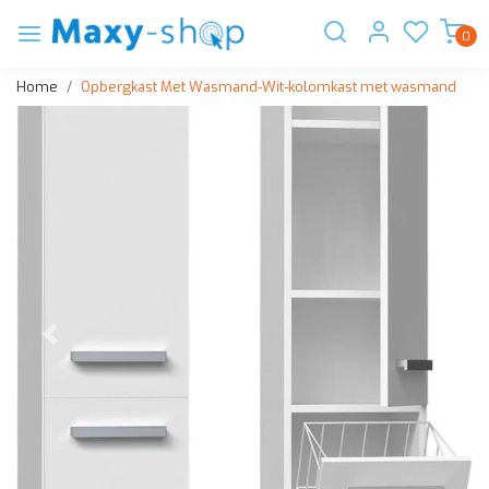
0
Home
Opbergkast Met Wasmand-Wit-kolomkast met wasmand
Vorige
Volge