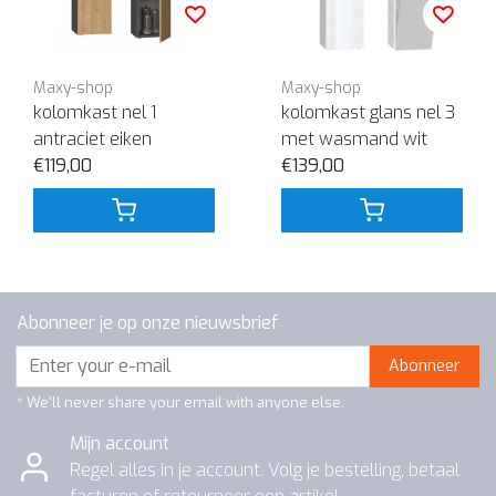
Maxy-shop
Maxy-shop
kolomkast nel 1
kolomkast glans nel 3
antraciet eiken
met wasmand wit
€119,00
€139,00
Abonneer je op onze nieuwsbrief
Abonneer
* We'll never share your email with anyone else.
Mijn account
Regel alles in je account. Volg je bestelling, betaal