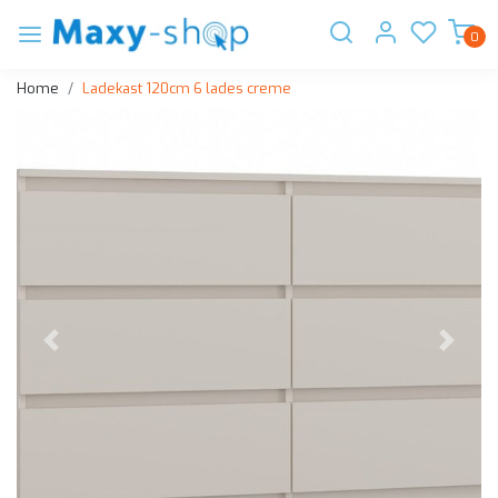
0
Home
Ladekast 120cm 6 lades creme
Vorige
Volge