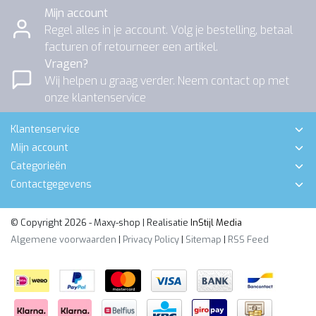
Mijn account
Regel alles in je account. Volg je bestelling, betaal
facturen of retourneer een artikel.
Vragen?
Wij helpen u graag verder. Neem contact op met
onze klantenservice
Klantenservice
Mijn account
Categorieën
Contactgegevens
© Copyright 2026 - Maxy-shop | Realisatie
InStijl Media
Algemene voorwaarden
|
Privacy Policy
|
Sitemap
|
RSS Feed